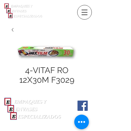
4-VITAF RO
12X30M F3029
Matriz:
Calle 2da 311, centro