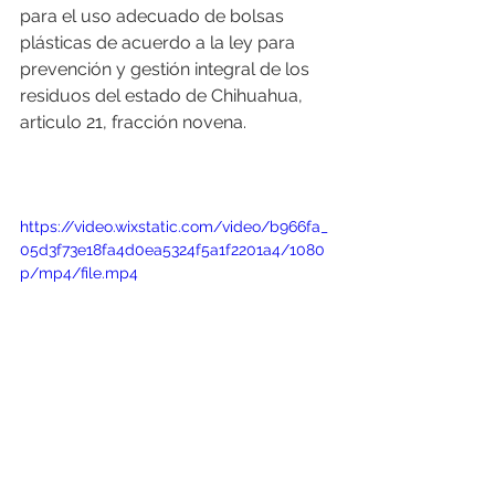
para el uso adecuado de bolsas 
plásticas de acuerdo a la ley para 
prevención y gestión integral de los 
residuos del estado de Chihuahua, 
articulo 21, fracción novena.
https://video.wixstatic.com/video/b966fa_
05d3f73e18fa4d0ea5324f5a1f2201a4/1080
p/mp4/file.mp4