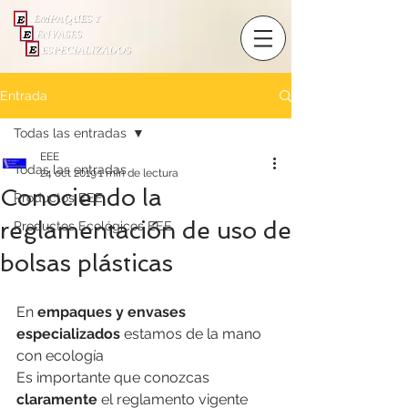
Entrada
Todas las entradas
EEE
Todas las entradas
24 oct 2019
1 min de lectura
Conociendo la
Productos EEE
reglamentación de uso de
Productos Ecológicos EEE
bolsas plásticas
En 
empaques y envases 
especializados
 estamos de la mano 
con ecología
Es importante que conozcas 
claramente 
el reglamento vigente 