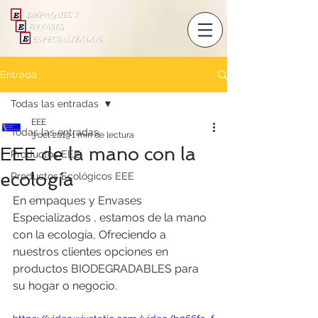
Entrada
Todas las entradas
EEE
Todas las entradas
3 oct 2019
1 min de lectura
EEE de la mano con la
Productos EEE
ecología
Productos Ecológicos EEE
En empaques y Envases 
Especializados , estamos de la mano 
con la ecología, Ofreciendo a 
nuestros clientes opciones en 
productos BIODEGRADABLES para 
su hogar o negocio.