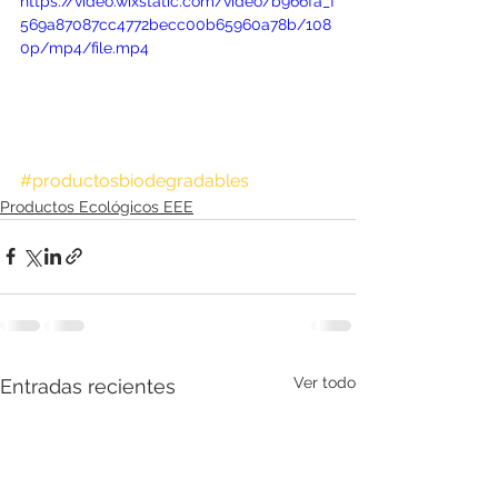
https://video.wixstatic.com/video/b966fa_f
569a87087cc4772becc00b65960a78b/108
0p/mp4/file.mp4
#productosbiodegradables
Productos Ecológicos EEE
Ver todo
Entradas recientes